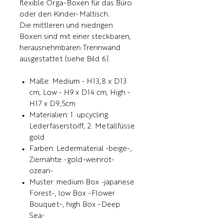
flexible Orga-Boxen für das Büro
oder den Kinder-Maltisch.
Die mittleren und niedrigen
Boxen sind mit einer steckbaren,
herausnehmbaren Trennwand
ausgestattet (siehe Bild 6).
Maße: Medium - H13,8 x D13
cm, Low - H9 x D14 cm, High -
H17 x D9,5cm
Materialien: 1. upcycling
Lederfaserstoiff, 2. Metallfüsse
gold
Farben: Ledermaterial -beige-,
Ziernähte -gold-weinrot-
ozean-
Muster: medium Box -japanese
Forest-, low Box -Flower
Bouquet-, high Box -Deep
Sea-