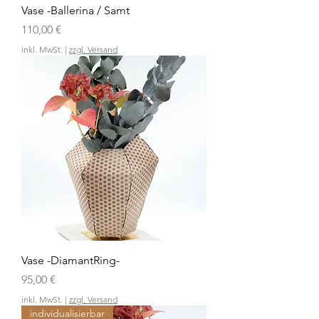
Vase -Ballerina / Samt
Preis
110,00 €
inkl. MwSt.
|
zzgl. Versand
Vase -DiamantRing-
Preis
95,00 €
inkl. MwSt.
|
zzgl. Versand
individualisierbar