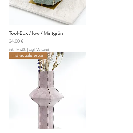
Tool-Box / low / Mintgrün
Preis
34,00 €
inkl. MwSt.
|
zzgl. Versand
individualisierbar