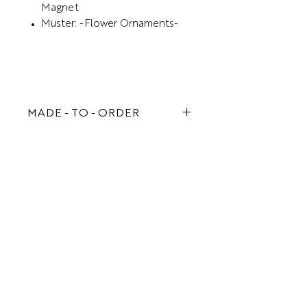
Magnet
Muster: -Flower Ornaments-
MADE - TO - ORDER
Jede Tasche von COMBBAGS
wird in liebevoller Handarbeit in
Süd-Deutschland gefertigt. Um
Ähnliche
Überproduktion zu vermeiden,
werden die meisten Artikel erst
Produkte
nach der Bestellung individuell
gefertigt. Wenn Du mehrere Teile
ausgwählt hast, dann kann sich
die Lieferzeit verlängern. Natürlich
sind wir immer bemüht, die
Bestellung so schnell wie möglich
zu versenden, i.d.R dauert es so