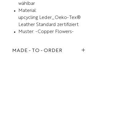
wählbar
Material:
upcycling Leder_Oeko-Tex®
Leather Standard zertifiziert
Muster: -Copper Flowers-
MADE - TO - ORDER
Jede Tasche von COMBBAGS
wird in liebevoller Handarbeit in
Süd-Deutschland gefertigt. Um
Ähnliche
Überproduktion zu vermeiden,
werden die meisten Artikel erst
Produkte
nach der Bestellung individuell
gefertigt. Wenn Du mehrere Teile
ausgwählt hast, dann kann sich
die Lieferzeit verlängern. Natürlich
sind wir immer bemüht die
Bestellung so schnell wie möglich
zu versenden, i.d.R dauert es so